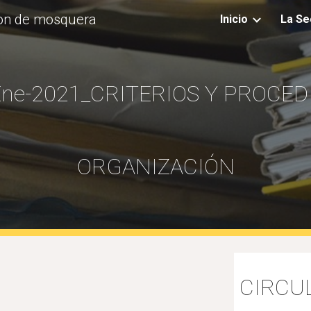
ion de mosquera
Inicio
La Se
ip to main content
Skip to navigat
Ene-2021_CRITERIOS Y PROCED
ORGANIZACIÓN
CIRCUL