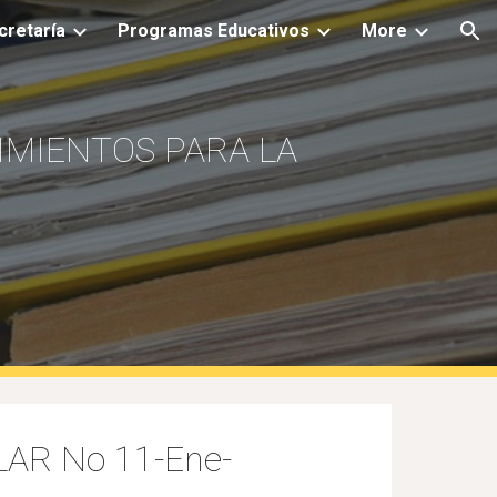
cretaría
Programas Educativos
More
ion
IMIENTOS PARA LA
AR No 11-Ene-