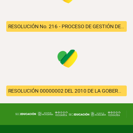
RESOLUCIÓN No. 216 - PROCESO DE GESTIÓN DE LA COBERTURA EN LAS I.E. OFICIALES
RESOLUCIÓN 00000002 DEL 2010 DE LA GOBERNACIÓN DE CUNDINAMARCA