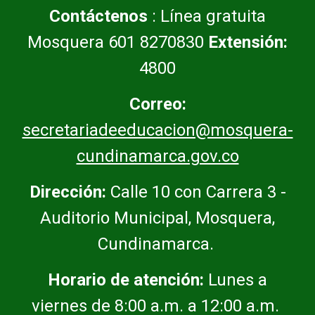
Contáctenos
: Línea gratuita
Mosquera 601 8270830
Extensión:
4800
Correo:
secretariadeeducacion@mosquera-
cundinamarca.gov.co
Dirección:
Calle 10 con Carrera 3 -
Auditorio Municipal, Mosquera,
Cundinamarca.
Horario de atención:
Lunes a
viernes de 8:00 a.m. a 12:00 a.m.