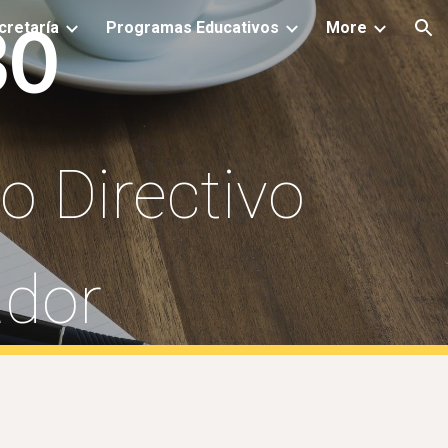
30
cretaría
Programas Educativos
More
ion
o Directivo
ador