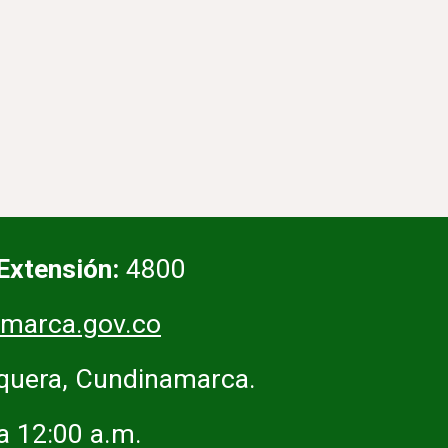
Extensión:
4800
marca.gov.co
squera, Cundinamarca.
 a 12:00 a.m.