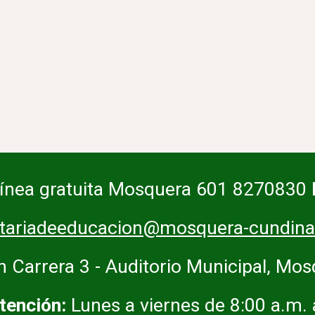
Línea gratuita Mosquera 601 8270830
etariadeeducacion@mosquera-cundina
n Carrera 3 - Auditorio Municipal, Mo
tención:
Lunes a viernes de 8:00 a.m.