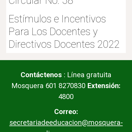
Circular No. 58
Estímulos e Incentivos
Para Los Docentes y
Directivos Docentes 2022
Contáctenos
: Línea gratuita
Mosquera 601 8270830
Extensión:
4800
Correo:
secretariadeeducacion@mosquera-