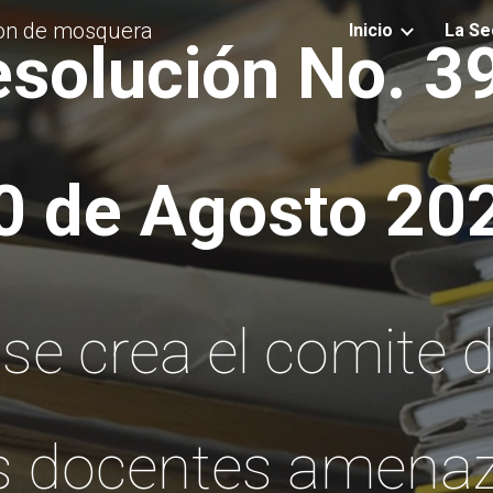
ion de mosquera
Inicio
La Se
ip to main content
Skip to navigat
solución No. 3
0 de Agosto 20
l se crea el comite 
os docentes amena