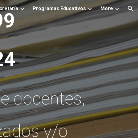
cretaría
Programas Educativos
More
ion
99
24
de docentes,
zados y/o