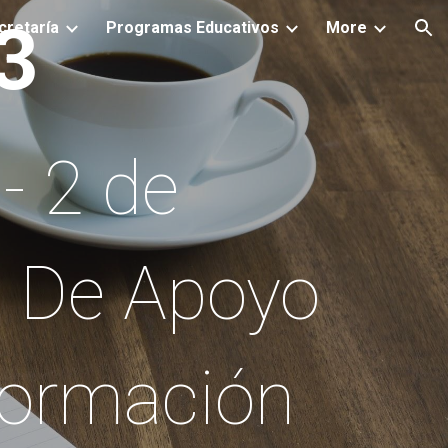
33
cretaría
Programas Educativos
More
ion
- 2 de
a De Apoyo
Formación