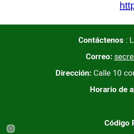
htt
Contáctenos
: 
Correo:
secr
Dirección:
Calle 10 co
Horario de a
Código 
Google Sites
Report abuse