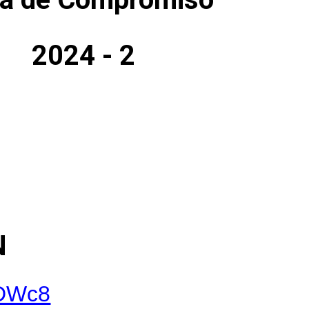
2024 - 2
N
FDWc8