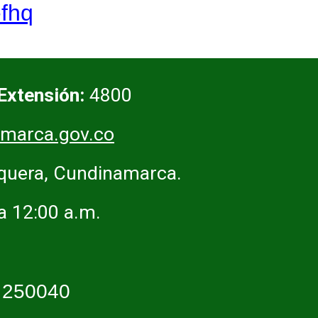
-fhq
Extensión:
4800
marca.gov.co
squera, Cundinamarca.
 a 12:00 a.m.
:
250040