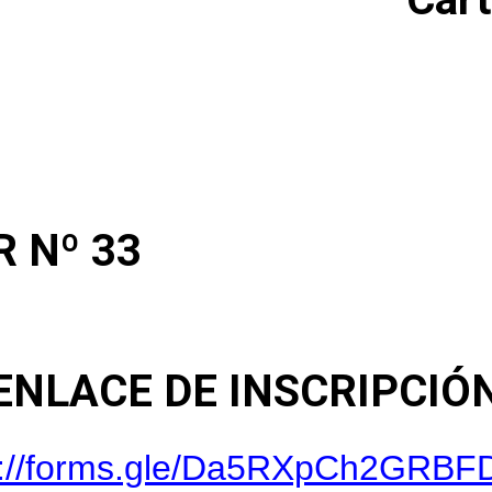
 Nº 33
ENLACE DE INSCRIPCIÓ
s://forms.gle/Da5RXpCh2GRB