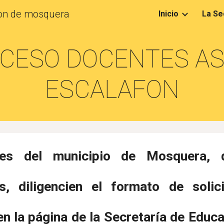
ion de mosquera
Inicio
La Se
ip to main content
Skip to navigat
OCESO DOCENTES AS
ESCALAFON
es del municipio de Mosquera, 
s, diligencien el formato de soli
en la página de la Secretaría de Educa