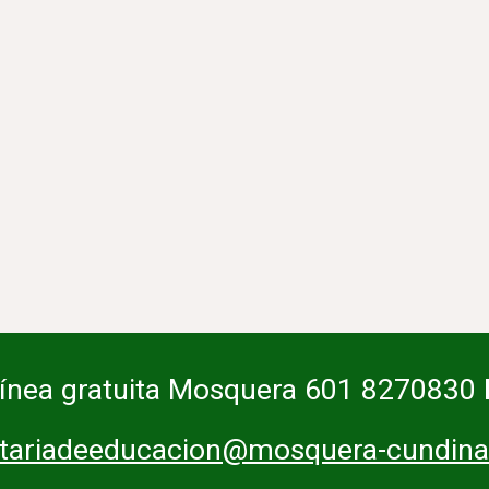
Línea gratuita Mosquera 601 8270830
etariadeeducacion@mosquera-cundina