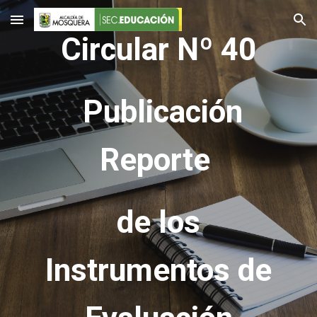
Skip to main content
Skip to navigation
Circular Nº 40
Publicación
Reporte
de los
Instrumentos de