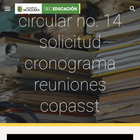
Skip to main content
Skip to navigation
circular no. 14
solicitud
cronograma
reuniones
copasst