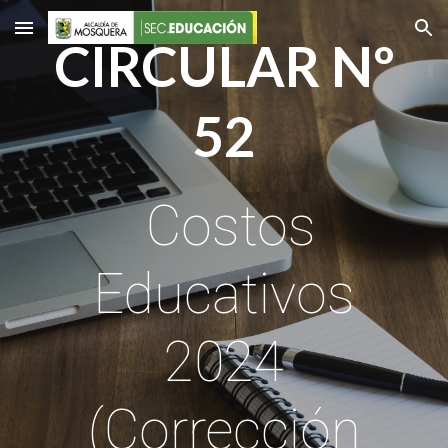
Skip to main content
Skip to navigation
CIRCULAR Nº
52
Costos
Educativos
2024
(Corrección